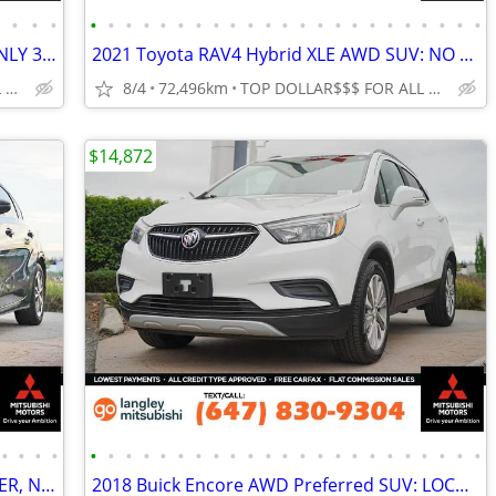
•
•
•
•
•
•
•
•
•
•
•
•
•
•
•
•
•
•
•
•
•
•
•
•
•
•
•
2023 Nissan Sentra SR Sedan: LOCAL, ONLY 39K KMS!
2021 Toyota RAV4 Hybrid XLE AWD SUV: NO ACCIDENTS, LOCAL
TOP DOLLAR$$$ FOR ALL TRADES!
8/4
72,496km
TOP DOLLAR$$$ FOR ALL TRADES!
$14,872
•
•
•
•
•
•
•
•
•
•
•
•
•
•
•
•
•
•
•
•
•
•
•
•
•
•
•
2024 Kia Forte EX Sedan: LOCAL, 1-OWNER, NO ACCIDENTS
2018 Buick Encore AWD Preferred SUV: LOCAL, LOW KMS