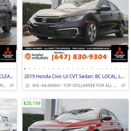
•
•
•
•
•
•
•
•
•
•
•
•
•
•
•
•
•
•
•
•
•
•
•
•
•
•
2024 Jeep Grand Cherokee L AWD SUV: CLEAN CARFAX!!!
2019 Honda Civic LX CVT Sedan: BC LOCAL, LOW KMS
ONLY $329/bw *FINANCING OAC
8/4
64,406km
TOP DOLLAR$$$ FOR ALL TRADES!
$20,199