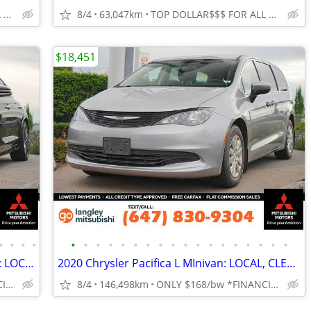
TOP DOLLAR$$$ FOR ALL TRADES!
8/4
63,047km
TOP DOLLAR$$$ FOR ALL TRADES!
$18,451
•
•
•
•
•
•
•
•
•
•
•
•
•
•
•
•
•
•
•
•
•
•
2019 Genesis G70 2.0T Elite AWD Sedan: LOCAL, MINT CONDITION
2020 Chrysler Pacifica L MInivan: LOCAL, CLEAN TITLE
ONLY $175/bw *FINANCING OAC
8/4
146,498km
ONLY $168/bw *FINANCING OAC