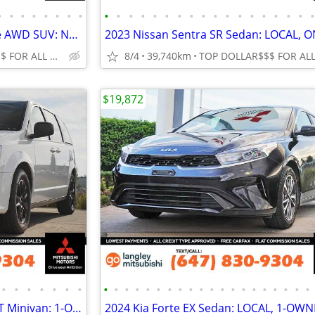
•
•
•
•
•
•
•
•
•
•
•
•
•
•
•
•
•
•
•
•
•
•
•
•
•
2023 Tesla Model Y Long Range AWD SUV: NO ACCIDENTS, LOCAL
TOP DOLLAR$$$ FOR ALL TRADES!
8/4
39,740km
$19,872
•
•
•
•
•
•
•
•
•
•
•
•
•
•
•
•
•
•
•
•
•
•
•
•
•
•
•
2020 Dodge Grand Caravan SXT Minivan: 1-OWNER, NO ACCIDENTS