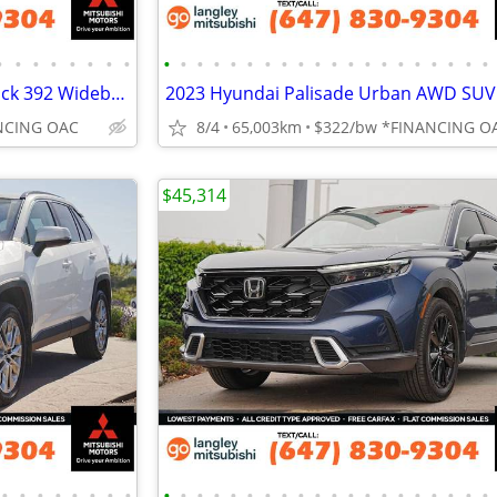
•
•
•
•
•
•
•
•
•
•
•
•
•
•
•
•
•
•
•
•
•
•
•
•
•
•
•
•
2023 Dodge Challenger Scat Pack 392 Widebody Coupe: HEMI V8, LOW KM
NCING OAC
8/4
65,003km
$322/bw *FINANCING O
$45,314
•
•
•
•
•
•
•
•
•
•
•
•
•
•
•
•
•
•
•
•
•
•
•
•
•
•
•
•