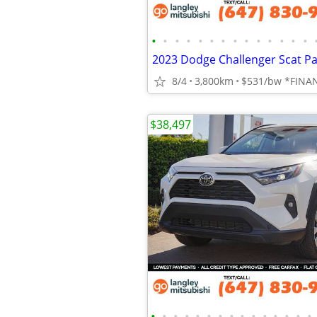
•
•
•
•
•
•
•
•
•
•
•
•
•
•
8/4
3,800km
$531/bw *FINA
$38,497
•
•
•
•
•
•
•
•
•
•
•
•
•
•
•