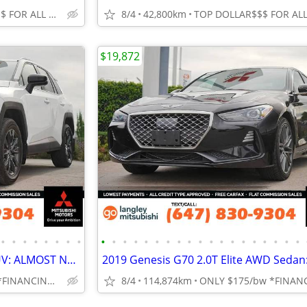
TOP DOLLAR$$$ FOR ALL TRADES!
8/4
42,800km
$19,872
•
•
•
•
•
•
•
•
•
•
•
•
•
•
•
•
•
•
•
•
•
•
•
•
•
•
•
2026 Toyota RAV 4 XLE AWD SUV: ALMOST NEW!!! LOW LOW KMS!
ONLY $377/bw *FINANCING OAC
8/4
114,874km