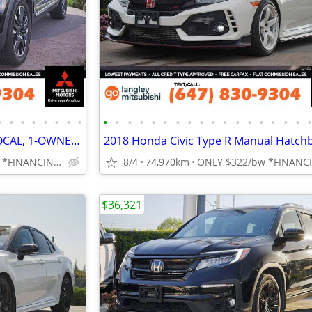
•
•
•
•
•
•
•
•
•
•
•
•
•
•
•
•
•
•
•
•
•
•
•
•
•
2023 Kia Telluride AWD SUV: LOCAL, 1-OWNER, LOW KMS
ONLY $350/bw *FINANCING OAC
8/4
74,970km
$36,321