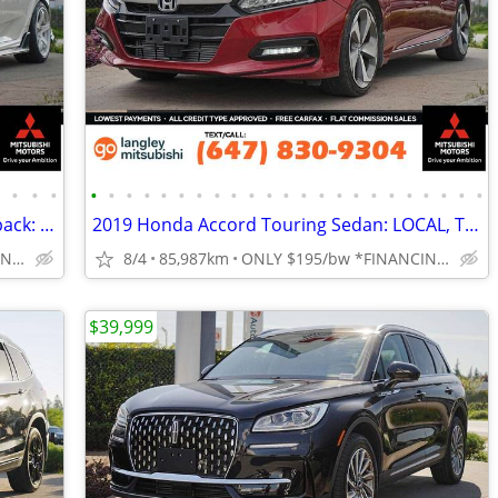
•
•
•
•
•
•
•
•
•
•
•
•
•
•
•
•
•
•
•
•
•
•
•
•
•
•
•
2018 Honda Civic Type R Manual Hatchback: BC LOCAL, CLEAN TITLE
2019 Honda Accord Touring Sedan: LOCAL, TOP TRIM MODEL
ONLY $322/bw *FINANCING OAC
8/4
85,987km
ONLY $195/bw *FINANCING OAC
$39,999