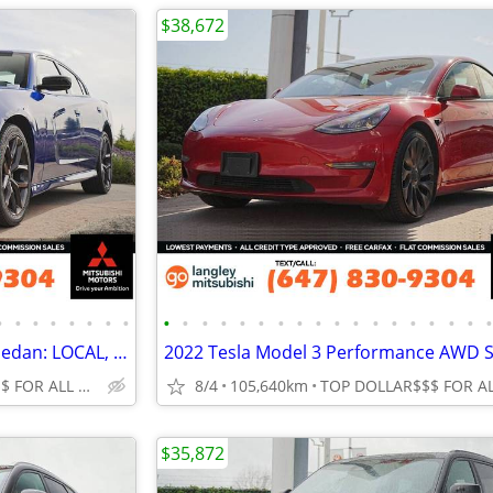
$38,672
•
•
•
•
•
•
•
•
•
•
•
•
•
•
•
•
•
•
•
•
•
•
•
•
•
2022 Dodge Charger GT RWD Sedan: LOCAL, TOP CONDITION
TOP DOLLAR$$$ FOR ALL TRADES!
8/4
105,640km
$35,872