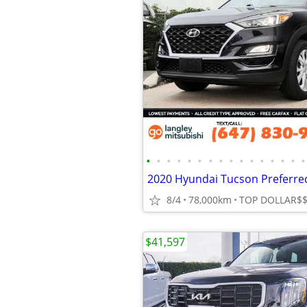
•
•
•
•
•
•
•
•
•
•
•
•
•
•
•
•
8/4
78,000km
$41,597