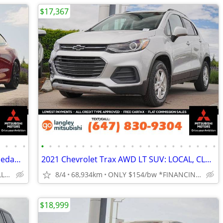
$17,367
•
•
•
•
•
•
•
•
•
•
•
•
•
•
•
•
•
•
•
•
•
•
•
•
•
•
2022 Tesla Model 3 Performance AWD Sedan: 1-OWNER, NO ACCIDENTS
2021 Chevrolet Trax AWD LT SUV: LOCAL, CLEAN, LOW KMS
TOP DOLLAR$$$ FOR ALL TRADES!
8/4
68,934km
ONLY $154/bw *FINANCING OAC
$18,999