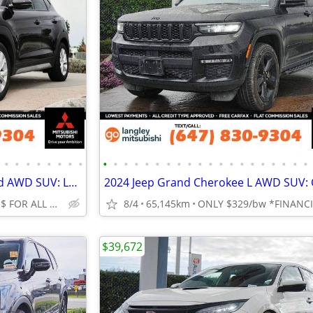
•
•
•
•
•
•
•
•
•
•
•
•
•
•
•
•
•
•
•
•
•
•
•
•
•
•
•
•
2020 Hyundai Tucson Preferred AWD SUV: LOW KMS, CLEAN TITLE
TOP DOLLAR$$$ FOR ALL TRADES!
8/4
65,145km
$39,672