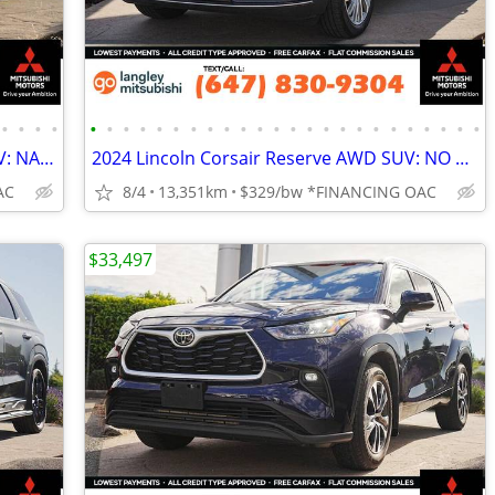
•
•
•
•
•
•
•
•
•
•
•
•
•
•
•
•
•
•
•
•
•
•
•
•
•
•
•
•
2021 Honda Pilot Black Edition AWD SUV: NAVI, HEATED LEATHER SEATS
2024 Lincoln Corsair Reserve AWD SUV: NO ACCIDENTS, LOW KMS
AC
8/4
13,351km
$329/bw *FINANCING OAC
$33,497