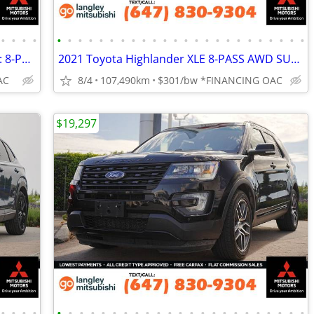
•
•
•
•
•
•
•
•
•
•
•
•
•
•
•
•
•
•
•
•
•
•
•
•
•
•
•
•
2023 Hyundai Palisade Urban AWD SUV: 8-PASSENGER, LOCAL
2021 Toyota Highlander XLE 8-PASS AWD SUV: HEATED SEATS, LOCAL
AC
8/4
107,490km
$301/bw *FINANCING OAC
$19,297
•
•
•
•
•
•
•
•
•
•
•
•
•
•
•
•
•
•
•
•
•
•
•
•
•
•
•