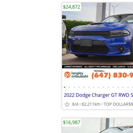
$24,872
•
•
•
•
•
•
•
•
•
•
•
•
•
•
8/4
82,211km
$16,987