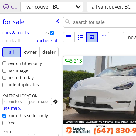
CL
vancouver, BC
all vancouver, BC
for sale
cars & trucks
126
new
check all
uncheck all
all
owner
dealer
$43,213
search titles only
has image
posted today
hide duplicates
KM FROM LOCATION

use map...
from this seller only
free
PRICE