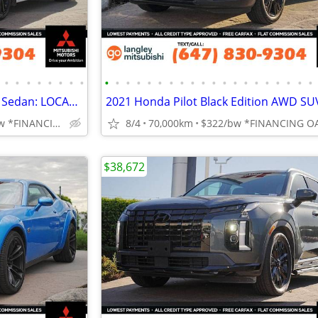
•
•
•
•
•
•
•
•
•
•
•
•
•
•
•
•
•
•
•
•
•
•
•
•
•
•
•
•
2021 Toyota Camry Hybrid XSE Sedan: LOCAL, CLEAN TITLE
ONLY $259/bw *FINANCING OAC
8/4
70,000km
$322/bw *FINANCING O
$38,672