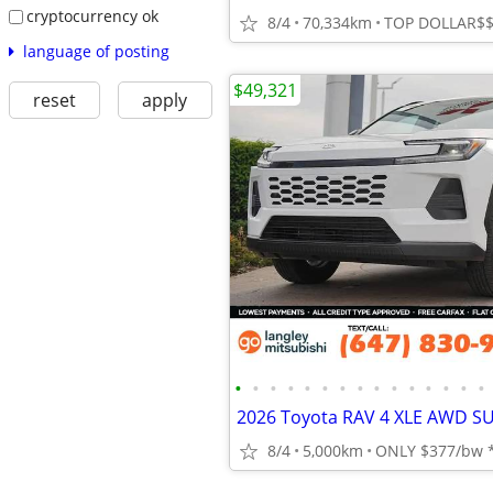
cryptocurrency ok
8/4
70,334km
language of posting
$49,321
reset
apply
•
•
•
•
•
•
•
•
•
•
•
•
•
•
•
8/4
5,000km