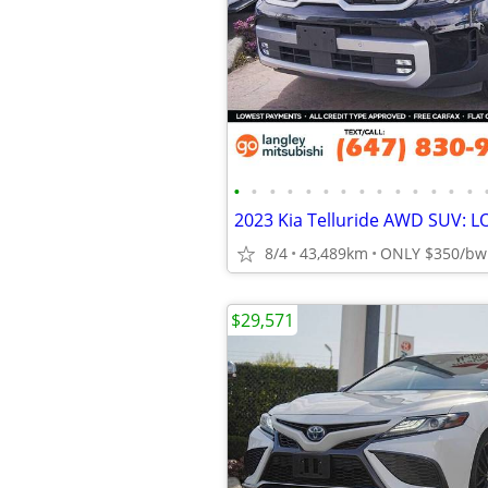
•
•
•
•
•
•
•
•
•
•
•
•
•
•
8/4
43,489km
$29,571