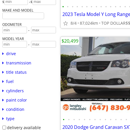
-
$
$
•
•
•
•
•
•
•
•
•
•
•
•
•
•
MAKE AND MODEL
8/4
87,024km
ODOMETER
-
MODEL YEAR
$20,499
-
drive
transmission
title status
fuel
cylinders
paint color
condition
type
•
•
•
•
•
•
•
•
•
•
•
•
•
delivery available