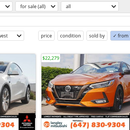
for sale (all)
all
est
price
condition
sold by
✓ from t
$22,279