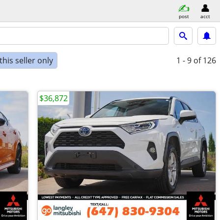
post
acct
his seller only
1 - 9
of 126
$36,872