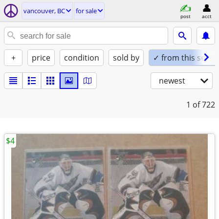
vancouver, BC
for sale
post
acct
+
price
condition
sold by
✓ from this seller
newest
1
of 722
$4