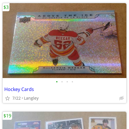
$3
•
•
•
•
Hockey Cards
7/22
Langley
$19