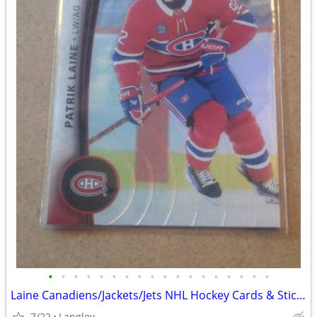
•
•
•
•
•
•
•
•
•
•
•
•
•
•
•
•
•
•
Laine Canadiens/Jackets/Jets NHL Hockey Cards & Sticker
7/22
Langley