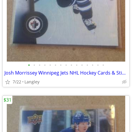
•
•
•
•
•
•
•
•
•
•
•
•
•
•
•
Josh Morrissey Winnipeg Jets NHL Hockey Cards & Sticker
7/22
Langley
$31