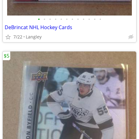
•
•
•
•
•
•
•
•
•
•
•
•
DeBrincat NHL Hockey Cards
7/22
Langley
$5