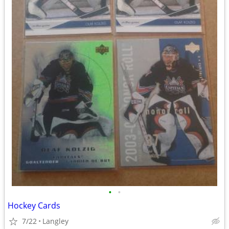
•
•
Hockey Cards
7/22
Langley