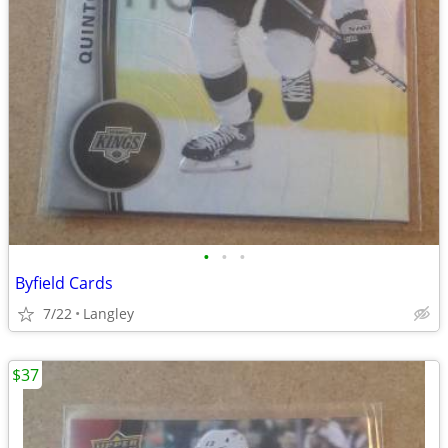
•
•
•
Byfield Cards
7/22
Langley
$37