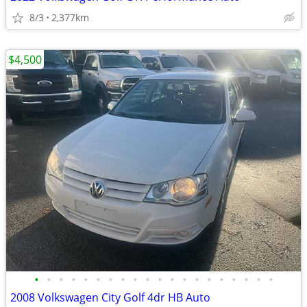
8/3
2,377km
$4,500
•
•
•
•
•
•
•
•
•
•
•
•
•
•
•
•
•
•
•
•
2008 Volkswagen City Golf 4dr HB Auto