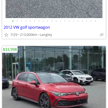
•
•
•
•
•
•
•
•
•
•
•
•
•
•
•
•
•
•
•
•
2012 VW golf sportwagon
7/29
213,000km
Langley
$33,998