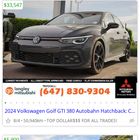
$33,547
•
•
•
•
•
•
•
•
•
•
•
•
•
•
•
•
•
•
•
•
•
•
•
•
2024 Volkswagen Golf GTI 380 Autobahn Hatchback: CLEAN RECORDS!
8/4
50,940km
TOP DOLLAR$$$ FOR ALL TRADES!
$5,900