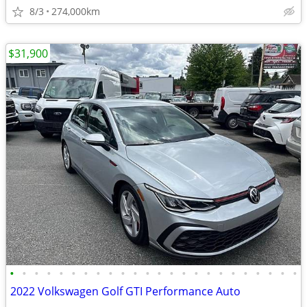
8/3
274,000km
$31,900
•
•
•
•
•
•
•
•
•
•
•
•
•
•
•
•
•
•
•
•
•
•
•
•
2022 Volkswagen Golf GTI Performance Auto