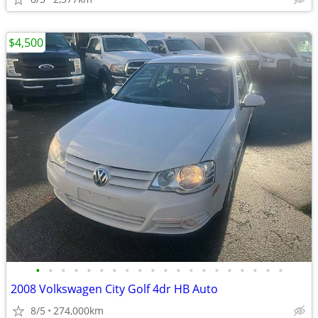
$4,500
•
•
•
•
•
•
•
•
•
•
•
•
•
•
•
•
•
•
•
•
2008 Volkswagen City Golf 4dr HB Auto
8/5
274,000km