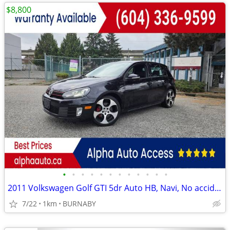
$8,800
•
•
•
•
•
•
•
•
•
•
•
•
2011 Volkswagen Golf GTI 5dr Auto HB, Navi, No accident
7/22
1km
BURNABY