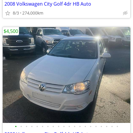
2008 Volkswagen City Golf 4dr HB Auto
8/3
274,000km
$4,500
•
•
•
•
•
•
•
•
•
•
•
•
•
•
•
•
•
•
•
•