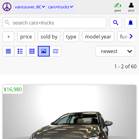
vancouver, BC
cars+trucks
post
acct
+
price
sold by
type
model year
fuel
newest
1 - 2
of 60
$16,980