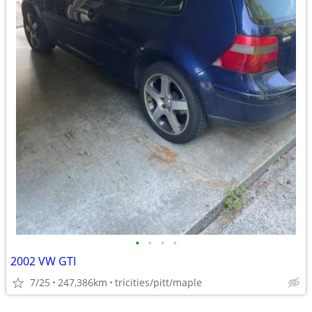
•
•
•
•
2002 VW GTI
7/25
247,386km
tricities/pitt/maple