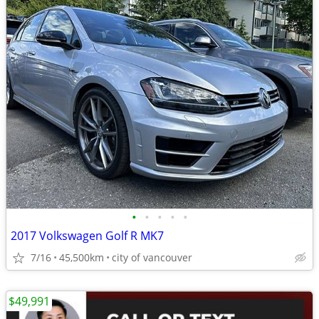
•
•
•
•
•
2017 Volkswagen Golf R MK7
7/16
45,500km
city of vancouver
$49,991