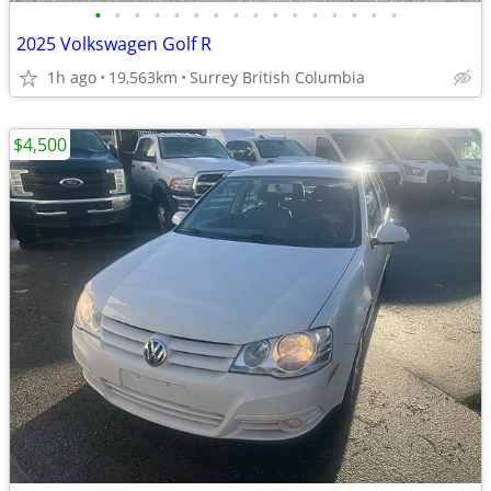
•
•
•
•
•
•
•
•
•
•
•
•
•
•
•
•
2025 Volkswagen Golf R
1h ago
19,563km
Surrey British Columbia
$4,500