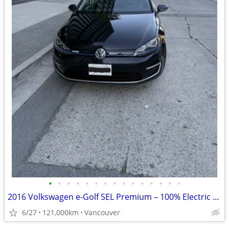
•
•
•
•
•
•
•
•
•
•
•
•
•
•
•
2016 Volkswagen e-Golf SEL Premium – 100% Electric (121,000km)
6/27
121,000km
Vancouver