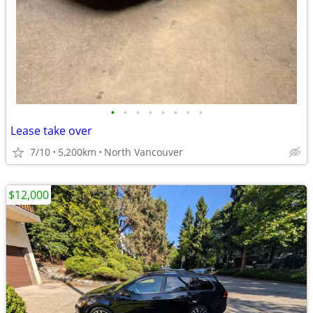
•
•
•
•
•
•
•
•
Lease take over
7/10
5,200km
North Vancouver
$12,000