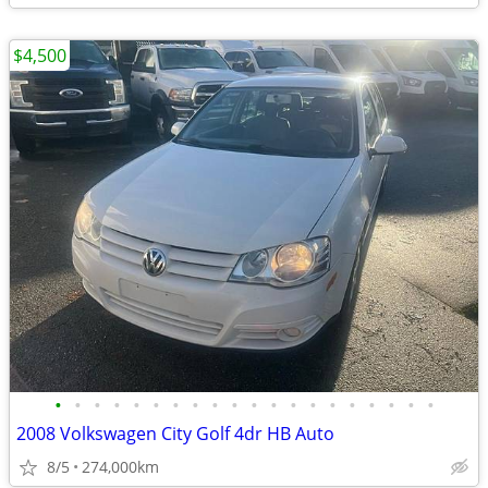
$4,500
•
•
•
•
•
•
•
•
•
•
•
•
•
•
•
•
•
•
•
•
2008 Volkswagen City Golf 4dr HB Auto
8/5
274,000km