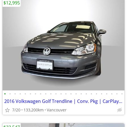
$12,995
•
•
•
•
•
•
•
•
•
•
•
•
•
•
•
•
•
•
•
•
•
•
•
•
2016 Volkswagen Golf Trendline | Conv. Pkg | CarPlay | Android Auto
7/20
133,200km
Vancouver