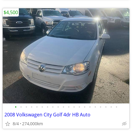
$4,500
•
•
•
•
•
•
•
•
•
•
•
•
•
•
•
•
•
•
•
•
2008 Volkswagen City Golf 4dr HB Auto
8/4
274,000km