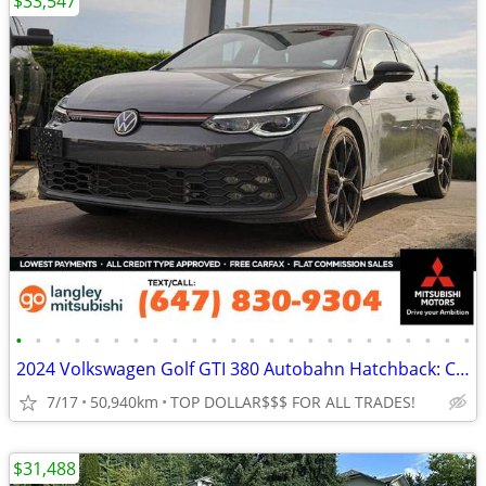
$33,547
•
•
•
•
•
•
•
•
•
•
•
•
•
•
•
•
•
•
•
•
•
•
•
•
2024 Volkswagen Golf GTI 380 Autobahn Hatchback: CLEAN RECORDS!
7/17
50,940km
TOP DOLLAR$$$ FOR ALL TRADES!
$31,488