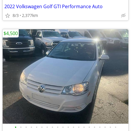
2022 Volkswagen Golf GTI Performance Auto
8/3
2,377km
$4,500
•
•
•
•
•
•
•
•
•
•
•
•
•
•
•
•
•
•
•
•