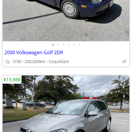
•
•
•
•
•
•
2000 Volkswagen Golf 2DR
7/30
200,000km
Coquitlam
$13,988