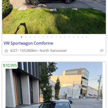
•
•
•
•
•
•
•
•
•
•
•
•
•
•
•
•
VW Sportwagon Comforine
6/27
155,900km
North Vancouver
$10,995