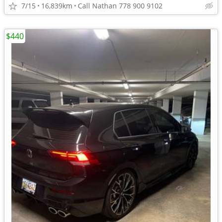
7/15
16,839km
Call Nathan 778 900 9102
$440