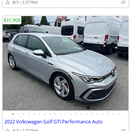
8/3
2,377km
$31,900
•
•
•
•
•
•
•
•
•
•
•
•
•
•
•
•
•
•
•
•
•
2022 Volkswagen Golf GTI Performance Auto
8/3
2,377km