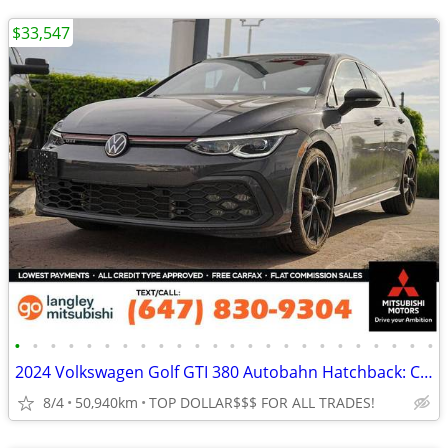
$33,547
•
•
•
•
•
•
•
•
•
•
•
•
•
•
•
•
•
•
•
•
•
•
•
•
2024 Volkswagen Golf GTI 380 Autobahn Hatchback: CLEAN RECORDS!
8/4
50,940km
TOP DOLLAR$$$ FOR ALL TRADES!