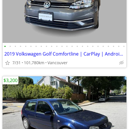
•
•
•
•
•
•
•
•
•
•
•
•
•
•
•
•
•
•
•
•
•
•
•
•
2019 Volkswagen Golf Comfortline | CarPlay | Android Auto | Htd Seats
7/31
101,780km
Vancouver
$3,200