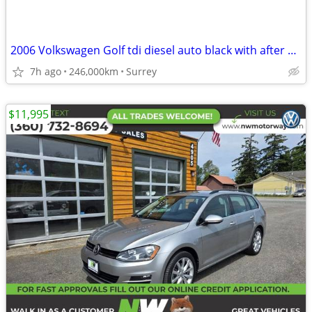
2006 Volkswagen Golf tdi diesel auto black with after market mags
7h ago
246,000km
Surrey
$11,995