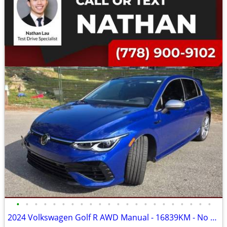
•
•
•
•
•
•
•
•
•
•
•
•
•
•
•
•
•
•
•
•
•
•
2024 Volkswagen Golf R AWD Manual - 16839KM - No accidents