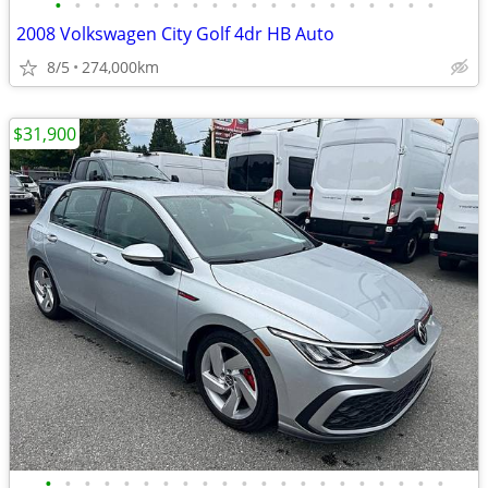
•
•
•
•
•
•
•
•
•
•
•
•
•
•
•
•
•
•
•
•
2008 Volkswagen City Golf 4dr HB Auto
8/5
274,000km
$31,900
•
•
•
•
•
•
•
•
•
•
•
•
•
•
•
•
•
•
•
•
•