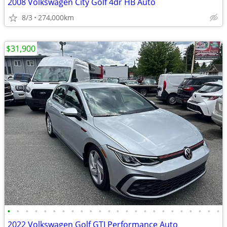
2008 Volkswagen City Golf 4dr HB Auto
8/3
274,000km
$31,900
•
•
•
•
•
•
•
•
•
•
•
•
•
•
•
•
•
•
•
•
•
•
•
•
2022 Volkswagen Golf GTI Performance Auto