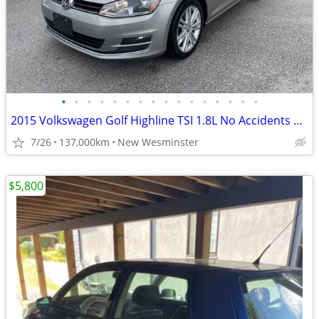
•
•
•
•
•
•
•
•
•
•
•
•
•
•
•
•
2015 Volkswagen Golf Highline TSI 1.8L No Accidents 137,000 KMS
7/26
137,000km
New Wesminster
$5,800