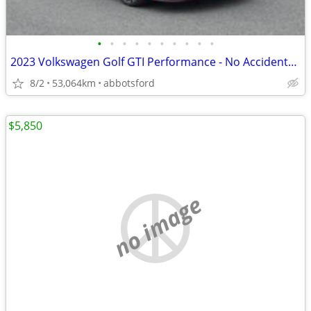
•
•
•
•
•
•
•
•
•
•
2023 Volkswagen Golf GTI Performance - No Accidents - Please call/text
8/2
53,064km
abbotsford
$5,850
no image